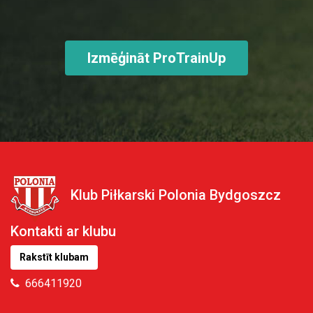
Izmēģināt ProTrainUp
Klub Piłkarski Polonia Bydgoszcz
Kontakti ar klubu
Rakstīt klubam
666411920