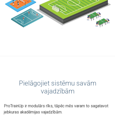
Pielāgojiet sistēmu savām
vajadzībām
ProTrainUp ir modulārs rīks, tāpēc mēs varam to sagatavot
jebkuras akadēmijas vajadzībām.