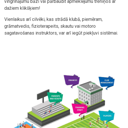
vingrinājumu bāzi vai pārbaudīt apmeklējumu treniņos ar
dažiem klikšķiem!
Vienlaikus arī cilvēki, kas strādā klubā, piemēram,
grāmatvedis, fizioterapeits, skautu vai motoro
sagatavošanas instruktors, var arī iegūt piekļuvi sistēmai.