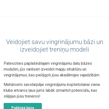
Veidojiet savu vingrinājumu bāzi un
izveidojiet treniņu modeli
Pateicoties paplašinātajam vingrinājumu datu bāzes
modulim, jūs varēsiet izveidot mapju struktūru un
vingrinājumus, kas pielāgoti jūsu akadēmijas vajadzībām.
Mehānismi savstarpējai vingrinājumu koplietošanai viena
kluba ietvaros ļaus jums labāk izmantot potenciālu, kas
slēpjas jūsu treneros!
Publiskā bāze