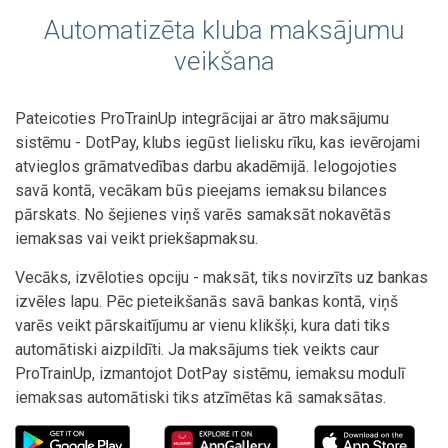
Automatizēta kluba maksājumu
veikšana
Pateicoties ProTrainUp integrācijai ar ātro maksājumu
sistēmu - DotPay, klubs iegūst lielisku rīku, kas ievērojami
atvieglos grāmatvedības darbu akadēmijā. Ielogojoties
savā kontā, vecākam būs pieejams iemaksu bilances
pārskats. No šejienes viņš varēs samaksāt nokavētās
iemaksas vai veikt priekšapmaksu.
Vecāks, izvēloties opciju - maksāt, tiks novirzīts uz bankas
izvēles lapu. Pēc pieteikšanās savā bankas kontā, viņš
varēs veikt pārskaitījumu ar vienu klikšķi, kura dati tiks
automātiski aizpildīti. Ja maksājums tiek veikts caur
ProTrainUp, izmantojot DotPay sistēmu, iemaksu modulī
iemaksas automātiski tiks atzīmētas kā samaksātas.