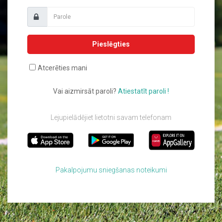
Pieslēgties
Atcerēties mani
Vai aizmirsāt paroli?
Atiestatīt paroli !
Lejupielādējiet lietotni savam telefonam
Pakalpojumu sniegšanas noteikumi