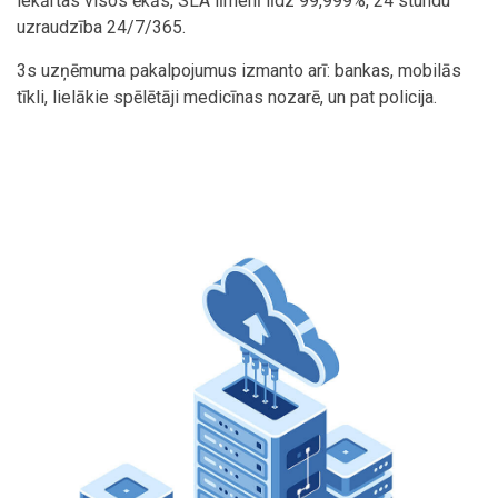
iekārtas visos ēkās, SLA līmenī līdz 99,999%, 24 stundu
uzraudzība 24/7/365.
3s uzņēmuma pakalpojumus izmanto arī: bankas, mobilās
tīkli, lielākie spēlētāji medicīnas nozarē, un pat policija.