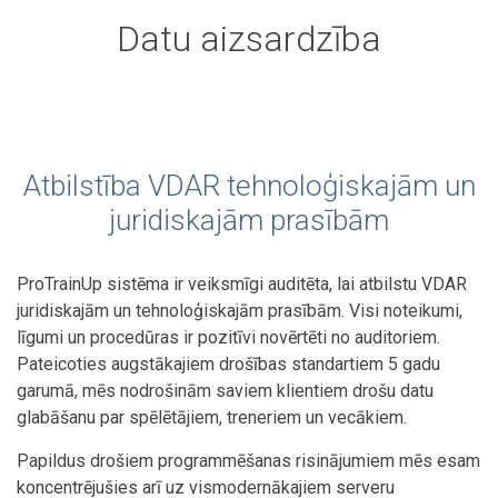
Datu aizsardzība
Atbilstība VDAR tehnoloģiskajām un
juridiskajām prasībām
ProTrainUp sistēma ir veiksmīgi auditēta, lai atbilstu VDAR
juridiskajām un tehnoloģiskajām prasībām. Visi noteikumi,
līgumi un procedūras ir pozitīvi novērtēti no auditoriem.
Pateicoties augstākajiem drošības standartiem 5 gadu
garumā, mēs nodrošinām saviem klientiem drošu datu
glabāšanu par spēlētājiem, treneriem un vecākiem.
Papildus drošiem programmēšanas risinājumiem mēs esam
koncentrējušies arī uz vismodernākajiem serveru