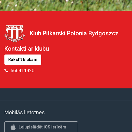
Klub Piłkarski Polonia Bydgoszcz
Kontakti ar klubu
Rakstīt klubam
666411920
Mobilās lietotnes
Lejupielādēt iOS ierīcēm