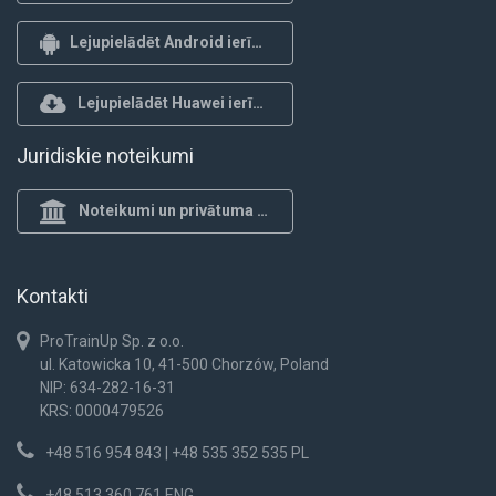
Lejupielādēt Android ierīcēm
Lejupielādēt Huawei ierīcēm
Juridiskie noteikumi
Noteikumi un privātuma politika
Kontakti
ProTrainUp Sp. z o.o.
ul. Katowicka 10, 41-500 Chorzów, Poland
NIP: 634-282-16-31
KRS: 0000479526
+48 516 954 843 | +48 535 352 535 PL
+48 513 360 761 ENG