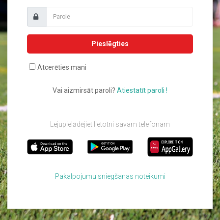
Pieslēgties
Atcerēties mani
Vai aizmirsāt paroli?
Atiestatīt paroli !
Lejupielādējiet lietotni savam telefonam
Pakalpojumu sniegšanas noteikumi