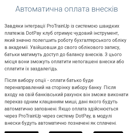
Автоматична оплата внесків
Завдяки інтеграції ProTrainUp із системою швидких
платежів DotPay клуб отримує чудовий інструмент,
який значно полегшить роботу бухгалтерського обліку
в академії. Увійшовши до свого облікового запису,
батьки матимуть доступ до балансу внесків. З цього
місця вони зможуть оплатити непогашені внески або
сплатити їх заздалегідь.
Після вибору опції - оплати батько буде
перенаправлений на сторінку вибору банку. Після
входу на свій банківський рахунок він зможе виконати
переказ одним клацанням миші, дані якого будуть
автоматично заповнені. Якщо оплата здійснюється
через ProTrainUp через систему DotPay, в модулі
внески будуть автоматично позначені як сплачені.