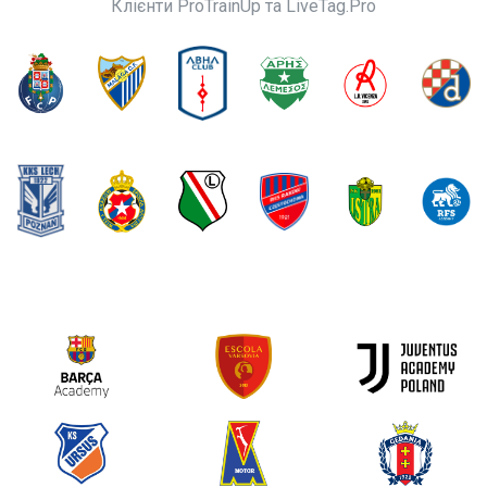
Клієнти ProTrainUp та LiveTag.Pro