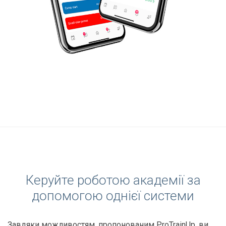
Керуйте роботою академії за
допомогою однієї системи
Завдяки можливостям, пропонованим ProTrainUp, ви