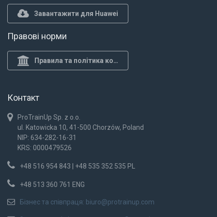
Завантажити для Huawei
Правові норми
Правила та політика конф.
Контакт
ProTrainUp Sp. z o.o.
ul. Katowicka 10, 41-500 Chorzów, Poland
NIP: 634-282-16-31
KRS: 0000479526
+48 516 954 843 | +48 535 352 535 PL
+48 513 360 761 ENG
Бізнес та співпраця:
biuro@protrainup.com