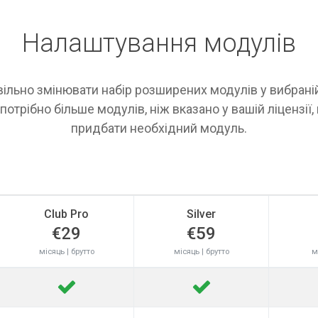
Налаштування модулів
ільно змінювати набір розширених модулів у вибраній 
отрібно більше модулів, ніж вказано у вашій ліцензії
придбати необхідний модуль.
Club Pro
Silver
€29
€59
місяць | брутто
місяць | брутто
м