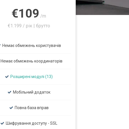
€109
/m
€1.199 / рік | брутто
Немає обмежень користувачів
Немає обмежень координаторів
Розширені модулі (13)
Мобільний додаток
Повна база вправ
Шифрування доступу - SSL