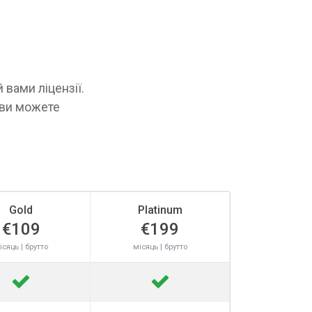
вами ліцензії.
, ви можете
Gold
Platinum
€109
€199
ісяць | брутто
місяць | брутто