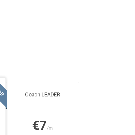
AR
Coach LEADER
€7
/m