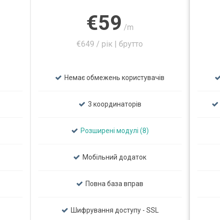
€59
/m
€649 / рік | брутто
Немає обмежень користувачів
3 координаторів
Розширені модулі (8)
Мобільний додаток
Повна база вправ
Шифрування доступу - SSL