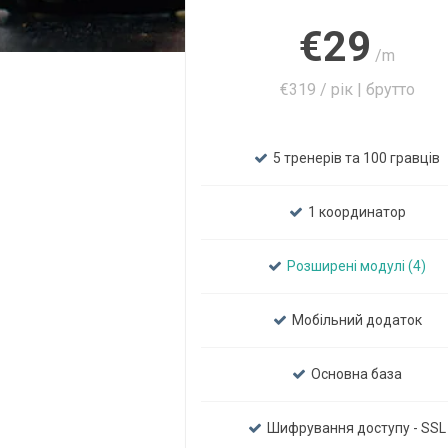
€29
/m
€319 / рік | брутто
5 тренерів та 100 гравців
1 координатор
Розширені модулі (4)
Мобільний додаток
Основна база
Шифрування доступу - SSL