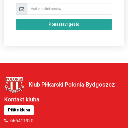
Ponastavi geslo
Klub Piłkarski Polonia Bydgoszcz
Kontakt kluba
Pišite klubu
666411920