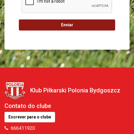
Enviar
Klub Piłkarski Polonia Bydgoszcz
Contato do clube
Escrever para o clube
666411920