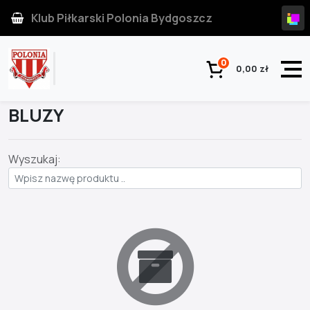
Klub Piłkarski Polonia Bydgoszcz
0
0,00 zł
Strona główna
Kategoria
BLUZY
Wyszukaj: