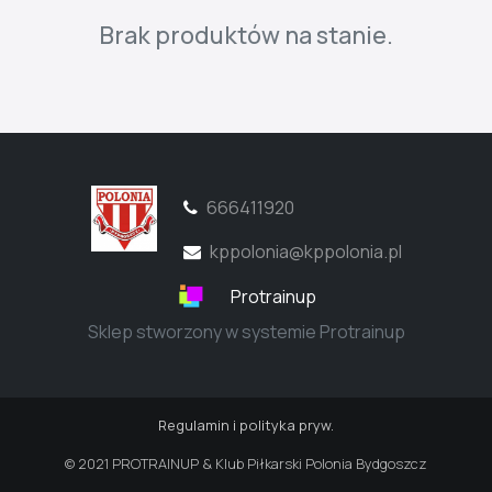
Brak produktów na stanie.
666411920
kppolonia@kppolonia.pl
Protrainup
Sklep stworzony w systemie Protrainup
Regulamin i polityka pryw.
© 2021 PROTRAINUP & Klub Piłkarski Polonia Bydgoszcz