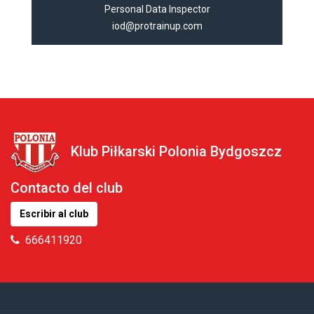
Personal Data Inspector
iod@protrainup.com
Klub Piłkarski Polonia Bydgoszcz
Contacto del club
Escribir al club
666411920