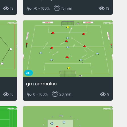
13
70 - 100%
15 min
13
ALL
gra normalna
10
0 - 100%
20 min
9