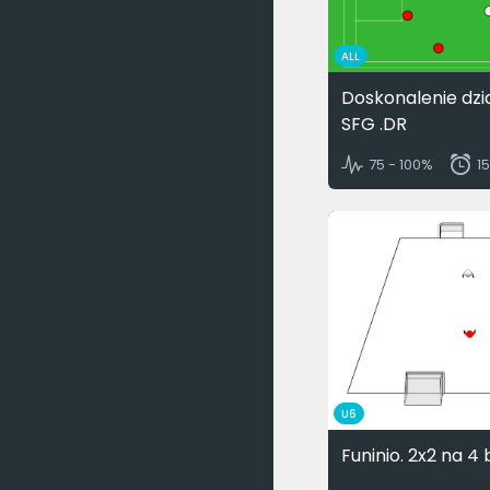
ALL
Doskonalenie dzi
SFG .DR
75 - 100%
1
U6
Funinio. 2x2 na 4