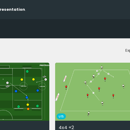
presentation
.
Ex
U15
1
4x4 +2