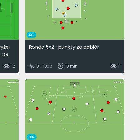
ALL
yżej
Rondo 5x2 -punkty za odbiór
. DR
12
0 - 100%
10 min
11
U15