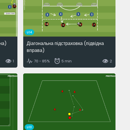
U14
на)
Діагональна підстраховка (підвідна
вправа)
1
70 - 85%
5 min
2
U10