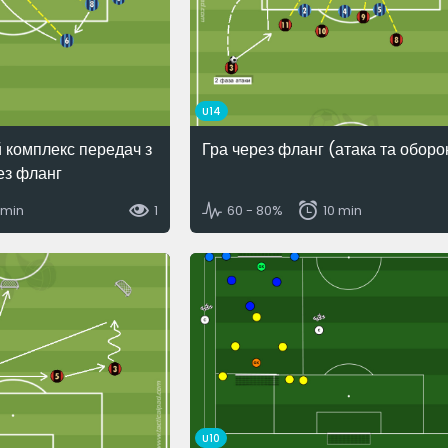
U14
 комплекс передач з
Гра через фланг (атака та оборо
ез фланг
 min
1
60 - 80%
10 min
U10