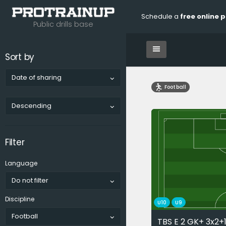
Schedule a
free online 
Public drills base
Sort by
Date of sharing
Football
Descending
Filter
Language
Do not filter
Discipline
U10
U9
Football
TBS E 2 GK+ 3x2+