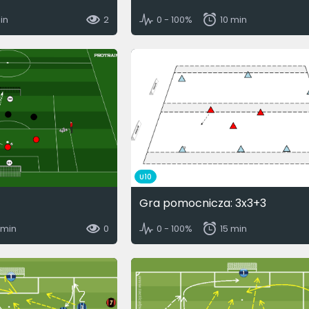
in
2
0 - 100%
10 min
U10
Gra pomocnicza: 3x3+3
 min
0
0 - 100%
15 min