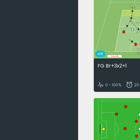
U10
FG Br+3x2+1
0 - 100%
20