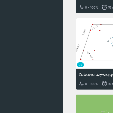
0 - 100%
15
U6
Zabawa ożywiają
0 - 100%
10