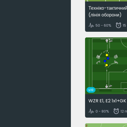
Техніко-тактични
(лінія оборони)
50 - 60%
15
U10
WZR E1, E2 1x1+GK
0 - 80%
12 