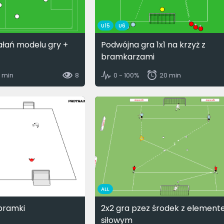
U15
U6
ałań modelu gry +
Podwójna gra 1x1 na krzyż z
bramkarzami
5 min
8
0 - 100%
20 min
ALL
 bramki
2x2 gra pzez środek z elemen
siłowym