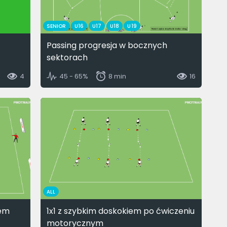
SENIOR
U16
U17
U18
U19
Passing progresja w bocznych
sektorach
4
45 - 65%
8 min
16
ALL
tem
1x1 z szybkim doskokiem po ćwiczeniu
motorycznym