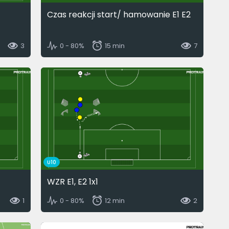
Czas reakcji start/ hamowanie E1 E2
3
0 - 80%
15 min
7
U10
WZR E1, E2 1x1
1
0 - 80%
12 min
2