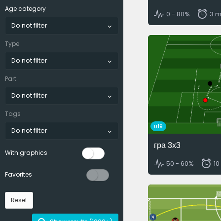
Age category
0 - 80%
3 m
Do not filter
Type
Do not filter
Part
Do not filter
Tags
U19
Do not filter
гра 3х3
With graphics
50 - 60%
10
Favorites
Reset