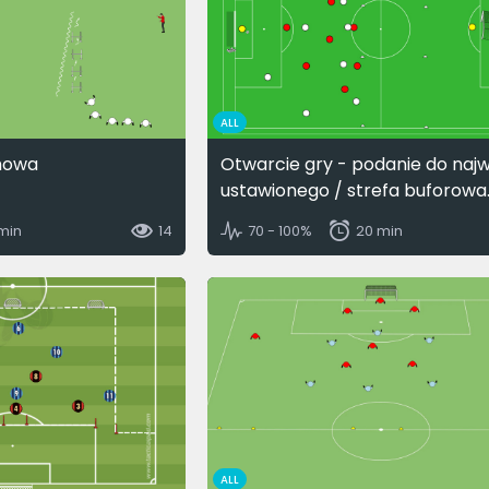
ALL
howa
Otwarcie gry - podanie do najw
ustawionego / strefa buforowa
 min
14
70 - 100%
20 min
ALL