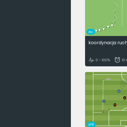
ALL
koordynacja ruc
0 - 100%
10
U14