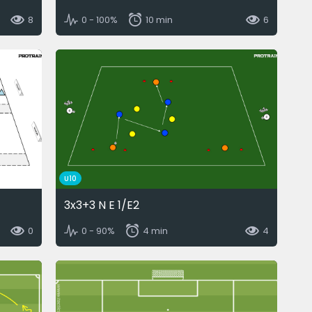
8
0 - 100%
10 min
6
U10
3x3+3 N E 1/E2
0
0 - 90%
4 min
4