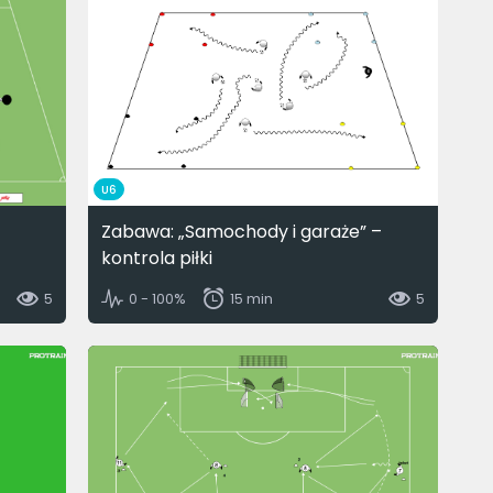
U6
Zabawa: „Samochody i garaże” –
kontrola piłki
5
0 - 100%
15 min
5