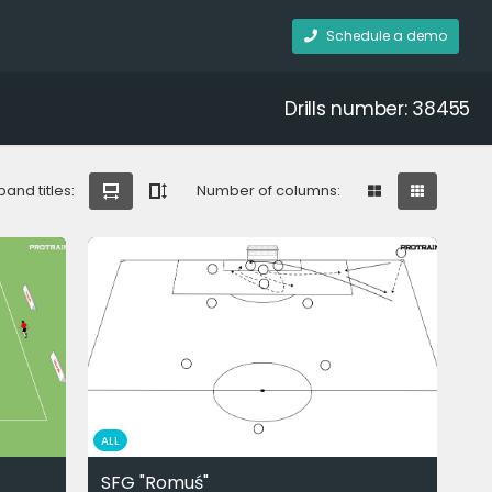
Schedule a demo
Drills number: 38455
pand titles:
Number of columns:
ALL
SFG "Romuś"