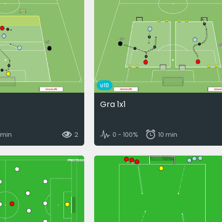
U10
Gra 1x1
 min
2
0 - 100%
10 min