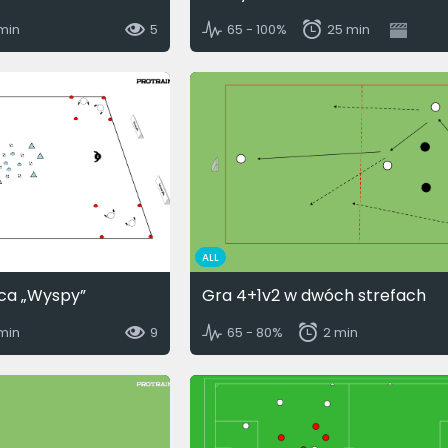
 min
5
65 - 100%
25 min
ALL
ca „Wyspy”
Gra 4+1v2 w dwóch strefach
 min
9
65 - 80%
2 min