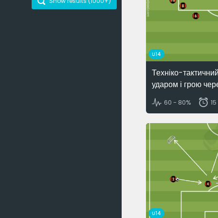
Show results (
1000+
)
U14
Техніко-тактичний
ударом і грою чер
60 - 80%
15
U14