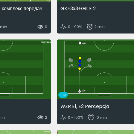
й комплекс передач
GK+3x3+GK E 2
 min
0
0 - 90%
2 min
U10
WZR E1, E2 Percepcja
min
2
0 - 100%
10 min